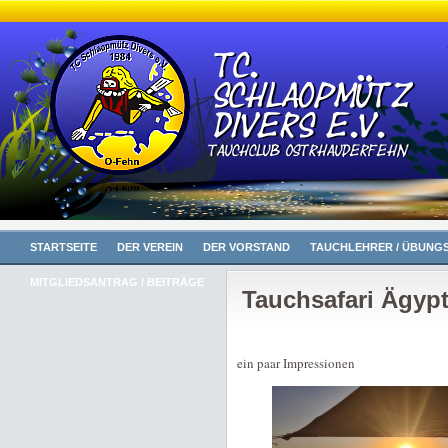
STARTSEITE
DER VEREIN
DER VORSTAND
TAUCHLEHRER / ÜBUNGS
MITGLIEDSANTRAG / BEITRÄGE
Tauchsafari Ägyp
ein paar Impressionen