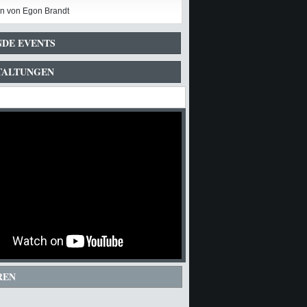
n von Egon Brandt
DE EVENTS
TALTUNGEN
REN