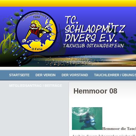
STARTSEITE
DER VEREIN
DER VORSTAND
TAUCHLEHRER / ÜBUNGS
MITGLIEDSANTRAG / BEITRÄGE
Hemmoor 08
Hemmoor die Tauch