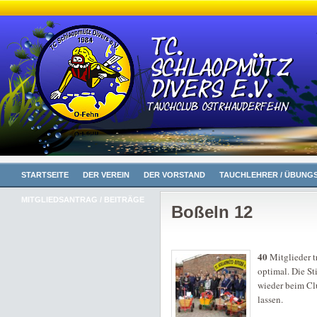
STARTSEITE
DER VEREIN
DER VORSTAND
TAUCHLEHRER / ÜBUNGS
MITGLIEDSANTRAG / BEITRÄGE
Boßeln 12
40
Mitglieder t
optimal. Die 
wieder beim Cl
lassen.