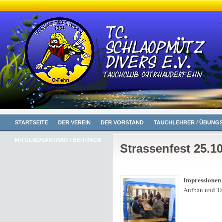
STARTSEITE
DER VEREIN
DER VORSTAND
TAUCHLEHRER / ÜBUNGS
MITGLIEDSANTRAG / BEITRÄGE
Strassenfest 25.1
Impressionen 
Aufbau und Ta