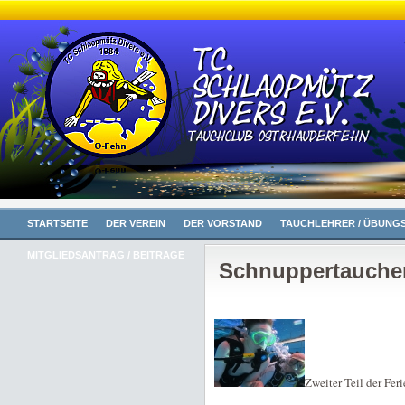
STARTSEITE
DER VEREIN
DER VORSTAND
TAUCHLEHRER / ÜBUNGS
MITGLIEDSANTRAG / BEITRÄGE
Schnuppertauchen
Zweiter Teil der Fer