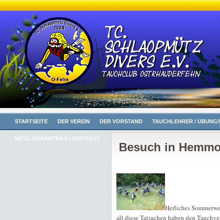
STARTSEITE
DER VEREIN
DER VORSTAND
TAUCHLEHRER / ÜBUNGS
MITGLIEDSANTRAG / BEITRÄGE
Besuch in Hemmo
Herliches Sommerwett
all diese Tatsachen haben den Tauc