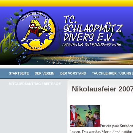
STARTSEITE
DER VEREIN
DER VORSTAND
TAUCHLEHRER / ÜBUNGS
MITGLIEDSANTRAG / BEITRÄGE
Nikolausfeier 200
Für ein paar Stunde
lassen. Das war das Motto der diesjähri