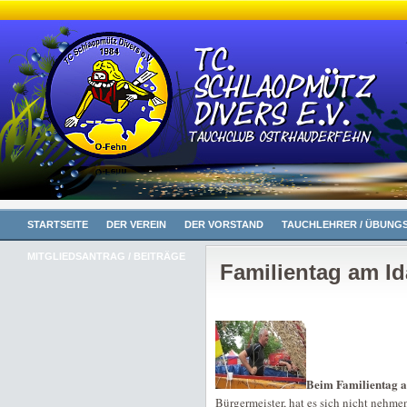
STARTSEITE
DER VEREIN
DER VORSTAND
TAUCHLEHRER / ÜBUNGS
MITGLIEDSANTRAG / BEITRÄGE
Familientag am I
Beim Familientag 
Bürgermeister, hat es sich nicht nehmen