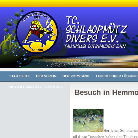
STARTSEITE
DER VEREIN
DER VORSTAND
TAUCHLEHRER / ÜBUNGS
MITGLIEDSANTRAG / BEITRÄGE
Besuch in Hemmo
Herliches Sommerwett
all diese Tatsachen haben den Tauc