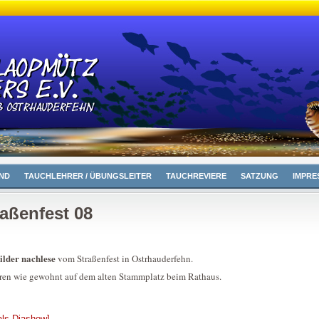
ND
TAUCHLEHRER / ÜBUNGSLEITER
TAUCHREVIERE
SATZUNG
IMPRE
raßenfest 08
ilder nachlese
vom Straßenfest in Ostrhauderfehn.
ren wie gewohnt auf dem alten Stammplatz beim Rathaus.
als Diashow]