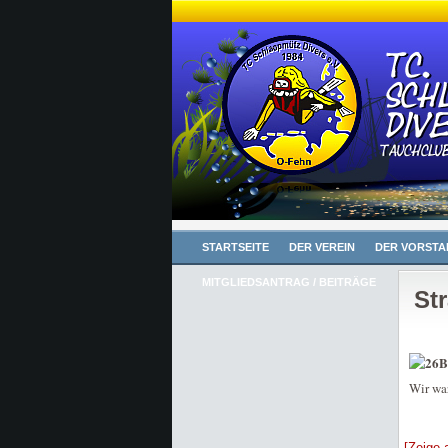
STARTSEITE
DER VEREIN
DER VORSTA
MITGLIEDSANTRAG / BEITRÄGE
St
B
Wir wa
[Zeige 