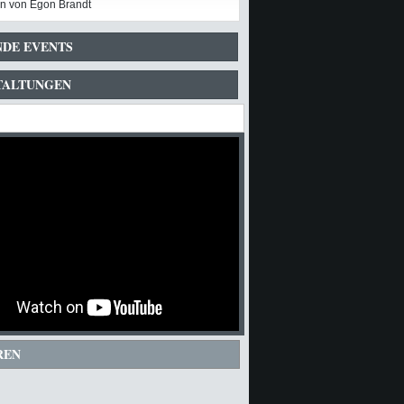
n von Egon Brandt
DE EVENTS
TALTUNGEN
REN