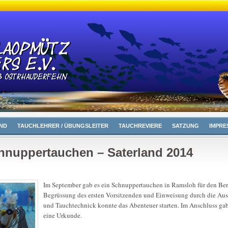
ND
TAUCHLEHRER / ÜBUNGSLEITER
TAUCHREVIERE
SATZUNG
IMPRE
hnuppertauchen – Saterland 2014
Im September gab es ein Schnuppertauchen in Ramsloh für den Ber
Begrüssung des ersten Vorsitzenden und Einweisung durch die Aus
und Tauchtechnick konnte das Abenteuer starten. Im Anschluss gab 
eine Urkunde.