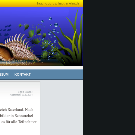
SSUM
KONTAKT
Egon Brandt
Allgemein | 09.10.2014
eich Saterland. Nach
bilder in Schnorchel-
es für alle Teilnehmer