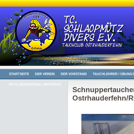
STARTSEITE
DER VEREIN
DER VORSTAND
TAUCHLEHRER / ÜBUNGS
MITGLIEDSANTRAG / BEITRÄGE
Schnuppertauche
Ostrhauderfehn/