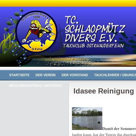
STARTSEITE
DER VEREIN
DER VORSTAND
TAUCHLEHRER / ÜBUNGS
MITGLIEDSANTRAG / BEITRÄGE
Idasee Reinigung
Damit der Sommers
laufen kann, hat der Verein ihn durchs