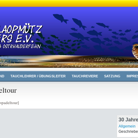
ND
TAUCHLEHRER / ÜBUNGSLEITER
TAUCHREVIERE
SATZUNG
IMPRE
eltour
=padeltour]
30 Jahr
Allgemein
Geschriebe