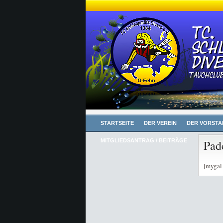
STARTSEITE
DER VEREIN
DER VORSTA
MITGLIEDSANTRAG / BEITRÄGE
Pad
[mygal