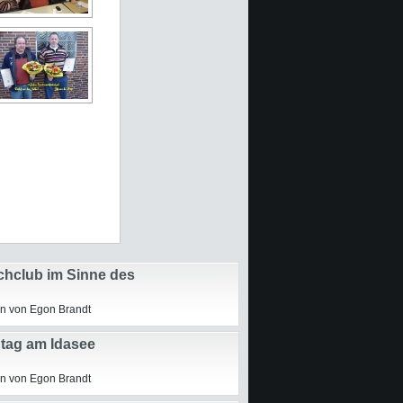
chclub im Sinne des
chutzes unterwegs
n von Egon Brandt
ntag am Idasee
n von Egon Brandt