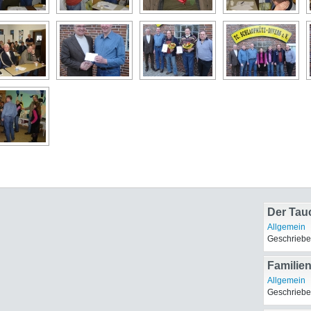
Der Tau
Umwelts
Allgemein
Geschriebe
Familie
Allgemein
Geschriebe