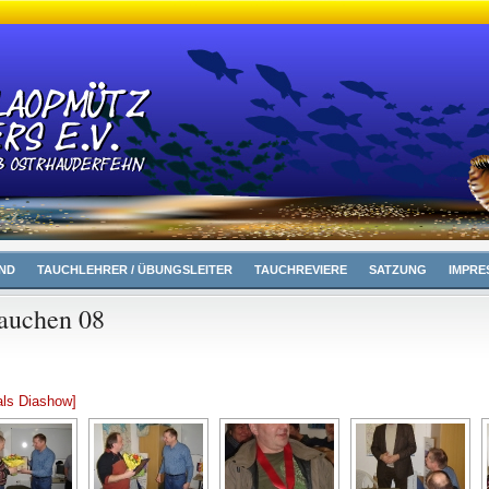
ND
TAUCHLEHRER / ÜBUNGSLEITER
TAUCHREVIERE
SATZUNG
IMPRE
auchen 08
als Diashow]