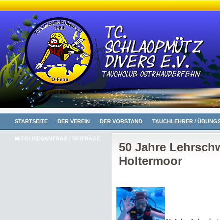
STARTSEITE
DER VEREIN
DER VORSTAND
TAUCHLEHRER / ÜBUNGS
MITGLIEDSANTRAG / BEITRÄGE
50 Jahre Lehrsc
Holtermoor