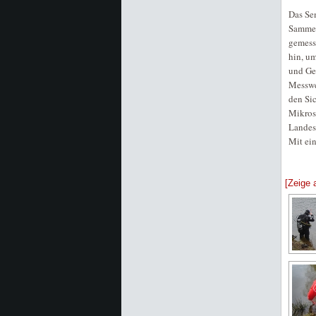
Das Se
Sammel
gemess
hin, um
und Ge
Messwe
den Si
Mikrosk
Landes
Mit ei
[Zeige 