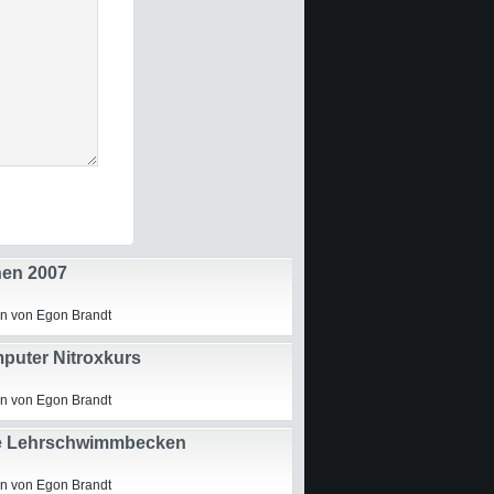
en 2007
n von Egon Brandt
puter Nitroxkurs
n von Egon Brandt
e Lehrschwimmbecken
hule Holtermoor
n von Egon Brandt