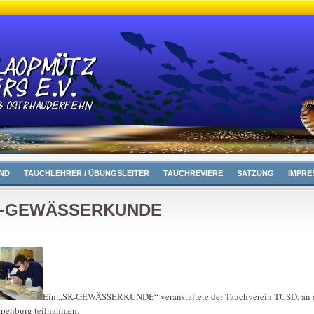
ND
TAUCHLEHRER / ÜBUNGSLEITER
TAUCHREVIERE
SATZUNG
IMPRE
-GEWÄSSERKUNDE
Ein „SK-GEWÄSSERKUNDE“ veranstaltete der Tauchverein TCSD, an 
penburg teilnahmen.