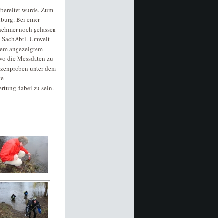
bereitet wurde. Zum
burg. Bei einer
nehmer noch gelassen
 ( SachAbtl. Umwelt
 dem angezeigtem
 wo die Messdaten zu
anzenproben unter dem
te
rtung dabei zu sein.