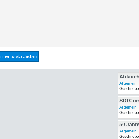
Abtauch
Allgemein
Geschriebe
SDI Com
Allgemein
Geschriebe
50 Jahr
Grundsc
Allgemein
Geschriebe