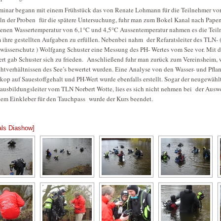
minar begann mit einem Frühstück das von Renate Lohmann für die Teilnehmer vor
n der Proben für die spätere Untersuchung, fuhr man zum Bokel Kanal nach Papen
enen Wassertemperatur von 6,1°C und 4,5°C Aussentemperatur nahmen es die Teil
 ihre gestellten Aufgaben zu erfüllen. Nebenbei nahm der Refaratsleiter des TLN-
wässerschutz ) Wolfgang Schuster eine Messung des PH- Wertes vom See vor. Mit
rt gab Schuster sich zu frieden. Anschließend fuhr man zurück zum Vereinsheim,
chtverhältnissen des See’s bewertet wurden. Eine Analyse von den Wasser- und Pfl
op auf Sauestoffgehalt und PH-Wert wurde ebenfalls erstellt. Sogar der neugewähl
ausbildungsleiter vom TLN Norbert Wotte, lies es sich nicht nehmen bei der Auswe
nem Einkleber für den Tauchpass wurde der Kurs beendet.
als Diashow]